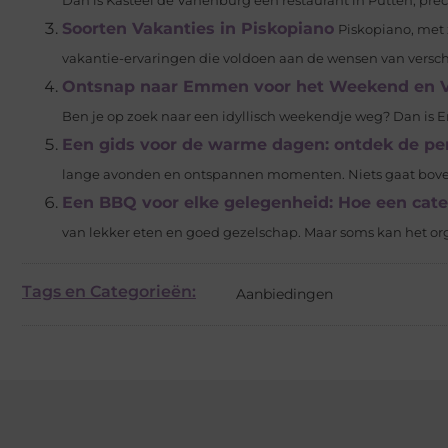
Dan is Kasteel de Vanenburg een restaurant in Putten, preci
Soorten Vakanties in Piskopiano
Piskopiano, met 
vakantie-ervaringen die voldoen aan de wensen van verschill
Ontsnap naar Emmen voor het Weekend en Ve
Ben je op zoek naar een idyllisch weekendje weg? Dan is 
Een gids voor de warme dagen: ontdek de pe
lange avonden en ontspannen momenten. Niets gaat boven he
Een BBQ voor elke gelegenheid: Hoe een cate
van lekker eten en goed gezelschap. Maar soms kan het or
Tags en Categorieën:
Aanbiedingen