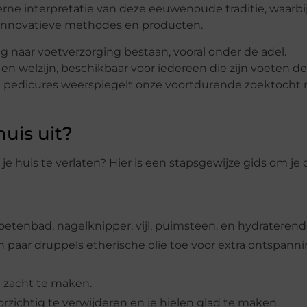
rne interpretatie van deze eeuwenoude traditie, waarbi
innovatieve methodes en producten.
 naar voetverzorging bestaan, vooral onder de adel.
n welzijn, beschikbaar voor iedereen die zijn voeten de
an pedicures weerspiegelt onze voortdurende zoektocht 
uis uit?
je huis te verlaten? Hier is een stapsgewijze gids om je
oetenbad, nagelknipper, vijl, puimsteen, en hydrateren
paar druppels etherische olie toe voor extra ontspanni
 zacht te maken.
ichtig te verwijderen en je hielen glad te maken.