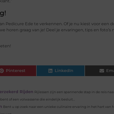
lant.”
g!
an Pedicure Ede te verkennen. Of je nu kiest voor een d
we horen graag van je! Deel je ervaringen, tips en foto’s
eten!
Pinterest
LinkedIn
Ema
verzekerd Rijden
Rijlessen zijn een spannende stap in de reis naa
ent of een volwassene die eindelijk besluit...
n
Bent u op zoek naar een unieke culinaire ervaring in het hart van