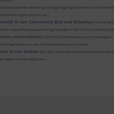
es wat...
zijn betoverende sfeer en prachtige ligging, biedt een verscheidenh
ende reizigers. Of je nu op...
rblijf in een Charmante Bed and Breakfast
Inleiding 
Emmen de perfecte bestemming. Gelegen in het hart van Drenthe, bie
rfecte zomerwijnen!
De zomer is het seizoen van zonovergoten
t genieten van een verfrissend glas wijn terwijl je...
raar je kan helpen
Een BBQ is een perfecte manier om samen t
ganiseren van een BBQ een...