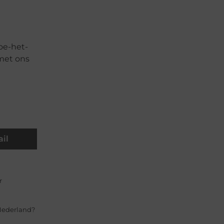
oe-het-
 met ons
il
r
 Nederland?