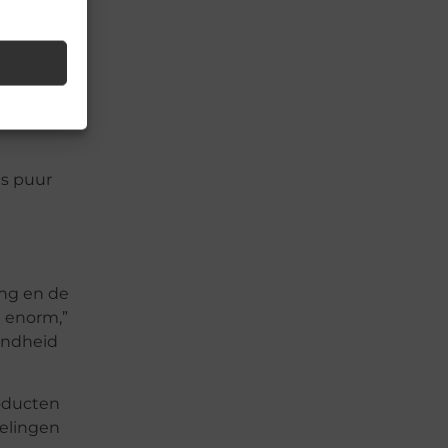
 je
is puur
ing en de
t enorm,”
ondheid
roducten
delingen