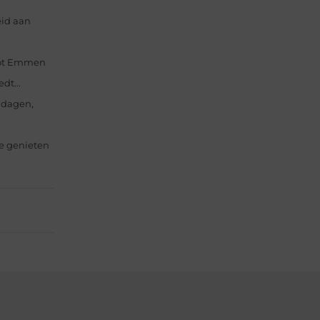
eid aan
tot Emmen
dt...
 dagen,
e genieten