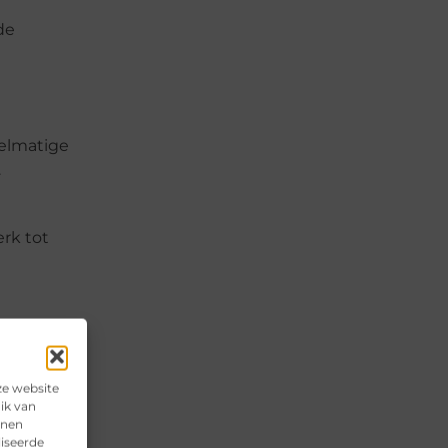
de
gelmatige
.
rk tot
n
ze website
ik van
nnen
re Ede
liseerde