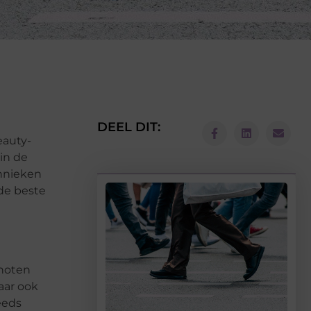
DEEL DIT:
eauty-
in de
chnieken
 de beste
enoten
aar ook
eeds