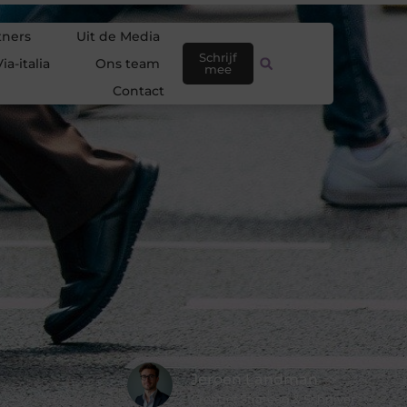
tners
Uit de Media
Schrijf
ia-italia
Ons team
mee
Contact
Jeroen Landman
Creatief Strateeg & Schrijver