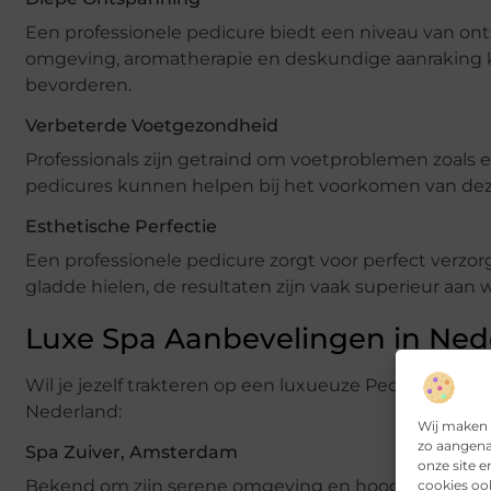
Een professionele pedicure biedt een niveau van ont
omgeving, aromatherapie en deskundige aanraking k
bevorderen.
Verbeterde Voetgezondheid
Professionals zijn getraind om voetproblemen zoals 
pedicures kunnen helpen bij het voorkomen van de
Esthetische Perfectie
Een professionele pedicure zorgt voor perfect verzo
gladde hielen, de resultaten zijn vaak superieur aan 
Luxe Spa Aanbevelingen in Ned
Wil je jezelf trakteren op een luxueuze Pedicure Ede 
Nederland:
Wij maken 
zo aangena
Spa Zuiver, Amsterdam
onze site 
Bekend om zijn serene omgeving en hoogwaardige b
cookies oo