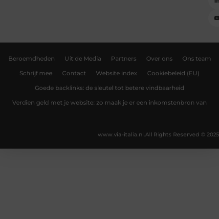
Beroemdheden
Uit de Media
Partners
Over ons
Ons team
Schrijf mee
Contact
Website index
Cookiebeleid (EU)
Goede backlinks: de sleutel tot betere vindbaarheid
Verdien geld met je website: zo maak je er een inkomstenbron van
www.via-italia.nl.
All Rights Reserved © 2025