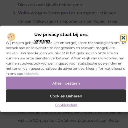
Diensten zoals Netflix hebben een...
Volkswagen transporter camper
Het kopen
van een Volkswagen transporter camper kopen is iets
dat veel mensen de laatste tijd doen via Ventje. Deze
Uw privacy staat bij ons
aanbieder biedt namelijk ontzettend veel
voorop
Wij maken gebruik van cookies en vergelijkbare technologieën om uw
mogelijkheden die ervoor...
bezoek aan onze website zo aangenaam en relevant mogelijk te
maken. Hiermee krijgen we inzicht in het gebruik van onze site en
Tips om de laagste afvalcontainertarieven
kunnen we onze diensten verbeteren. Afhankelijk van uw voorkeuren
te huren
Als u een bedrijf van afvalbeheer overweegt
kunnen cookies ook worden ingezet voor statistische doeleinden en
het tonen van gepersonaliseerde advertenties. Meer informatie leest u
en een afvalcontainer wilt huren, is het belangrijk dat u
in ons cookiebeleid.
een bedrijf vindt dat kwaliteitsafvalbeheerservices
Alles Toestaan
biedt. Er zijn...
Snel je Iveco verkopen
Het Italiaanse automerk
Cookies Beheren
Iveco fabriceert bedrijfsvoertuigen waaronder
Cookiebeleid
vrachtwagens en autobussen. Iveco staat voor Industrial
VEhicle COrporation. De fabriek produceert jaarlijks zo