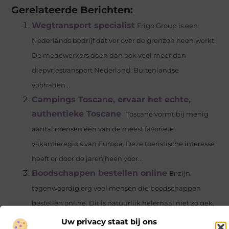
Gerelateerde Berichten:
Wegtransport specialist
Frigo Group is een
Nederlands bedrijf dat ver over de grenzen heen werkt.
De medewerkers doen dan ook veel meer dan
diepvriestransport Nederland. Buitenlandse
voorraden...
Campings Toscane, ervaar het echte,
authentieke Toscane
Toscane vormt bij menig
aantal mensen één van de meest favoriete
vakantieregio’s van Europa. Deze toeristische interesse
heeft er door de jaren heen voor...
Boodschappen bestellen online
Er zijn
tegenwoordig erg veel mensen die boodschappen
bestellen online. Dit is natuurlijk helemaal niet zo gek,
want het is een erg handige manier om...
Uw privacy staat bij ons