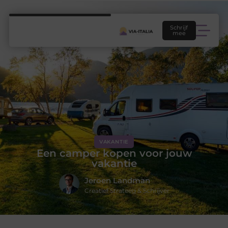
Schrijf
mee
VAKANTIE
Een camper kopen voor jouw
vakantie
Jeroen Landman
Creatief Strateeg & Schrijver