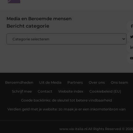
Media en Beroemde mensen
Bericht categorie
Beroemdheden
Uit de Media
Partners
Over ons
Ons team
Schrijf mee
Contact
Website index
Cookiebeleid (EU)
Goede backlinks: de sleutel tot betere vindbaarheid
Verdien geld met je website: zo maak je er een inkomstenbron van
www.via-italia.nl.
All Rights Reserved © 2025