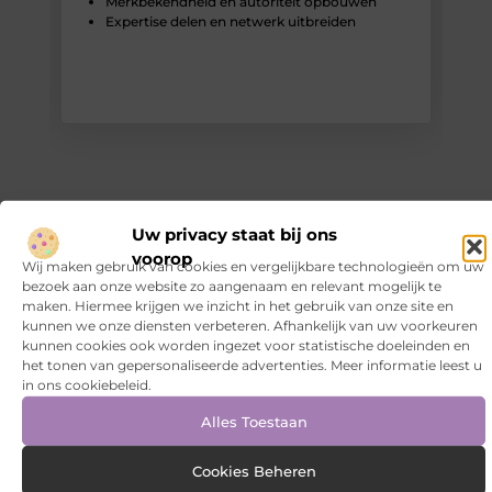
Merkbekendheid en autoriteit opbouwen
Expertise delen en netwerk uitbreiden
Uw privacy staat bij ons
voorop
REGISTRATIEPROCEDURE
Wij maken gebruik van cookies en vergelijkbare technologieën om uw
Schrijf mee in 4 eenvoudige stappen
bezoek aan onze website zo aangenaam en relevant mogelijk te
maken. Hiermee krijgen we inzicht in het gebruik van onze site en
kunnen we onze diensten verbeteren. Afhankelijk van uw voorkeuren
Registreren: Maak een account aan en krijg toegang tot je
kunnen cookies ook worden ingezet voor statistische doeleinden en
eigen schrijfomgeving. (Er kunnen kosten verbonden zijn
het tonen van gepersonaliseerde advertenties. Meer informatie leest u
aan de publicatie.)
in ons cookiebeleid.
Inloggen: Ga naar je dashboard en begin met schrijven.
Publiceer je blog: Voeg je tekst toe, plaats afbeeldingen en
Alles Toestaan
klik op ‘Publiceren’.
Deel je verhaal: Zorg dat je blog gelezen wordt via sociale
media en onze homepage.
Cookies Beheren