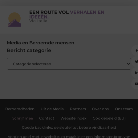
EEN ROUTE VOL
VERHALEN EN
IDEEËN.
Via-italia
Media en Beroemde mensen
Bericht categorie
Beroemdheden
Uit de Media
Partners
Over ons
Ons team
Schrijf mee
Contact
Website index
Cookiebeleid (EU)
Goede backlinks: de sleutel tot betere vindbaarheid
Verdien geld met je website: zo maak je er een inkomstenbron van