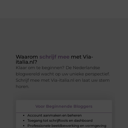
ia
Waarom
schrijf mee
met Via-
Be
italia.nl?
Via
Klaar om te beginnen? De Nederlandse
Sch
s
blogwereld wacht op uw unieke perspectief.
ins
Schrijf mee met Via-italia.nl en laat uw stem
ber
n
horen.
gem
exp
Voor Beginnende Bloggers
Account aanmaken en beheren
Toegang tot schrijftools en dashboard
Professionele beeldbewerking en vormgeving