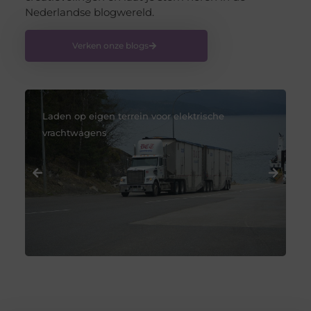
Nederlandse blogwereld.
Verken onze blogs
 eigen terrein voor elektrische
Waardebepaling
agens
bedrijf kopen o