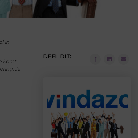
l in
DEEL DIT:
Je komt
ring. Je