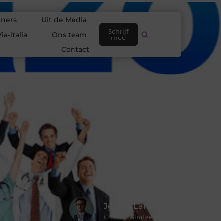
tners
Uit de Media
Schrijf
ia-italia
Ons team
mee
Contact
Jeroen Landman
Creatief Strateeg & Schrijver