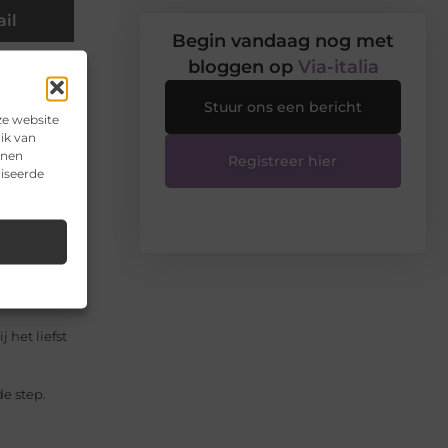
il
Begin vandaag nog met
bloggen op
Via-italia
er aan te
Stuur ons een bericht
ze website
ik van
nnen
Registreer hier
lijk
liseerde
oed voor
houwd. De
 het liefst
de step.