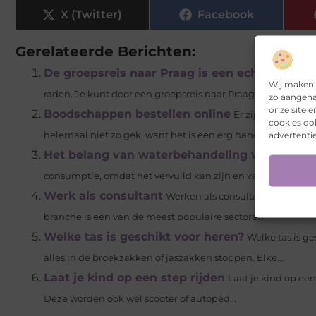
X (Twitter)
Facebook
Gerelateerde Berichten:
De groepsreis naar Praag is een echte aanrad
Wij maken 
raden. Je kunt door een groepsreis naar Praag te organiseren
zo aangena
onze site 
Boodschappen bestellen online
Er zijn tegenwoor
cookies oo
advertentie
helemaal niet zo gek, want het is een erg handige manier o
Het belang van waterbehandeling voor mense
consumptie, omdat het vervuild kan zijn en verschillende
Werk als consultant
Werken als consultant is een dy
branche is een van de meest populaire sectoren...
Welke tas is geschikt voor heren?
Welke tas is g
alles in de broekzakken of jaszakken stoppen. Elke...
Laat je kind op een step rijden
Laat je kind op een
Deze worden ook wel scooter of autoped...