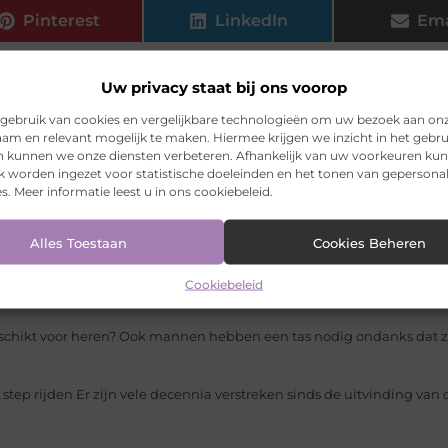
Pinterest
LinkedIn
Ema
Uw privacy staat bij ons voorop
er
Het doen van een fijne groepsreis naar Praag is voor iedereen zek
gebruik van cookies en vergelijkbare technologieën om uw bezoek aan on
 niet...
am en relevant mogelijk te maken. Hiermee krijgen we inzicht in het gebru
en kunnen we onze diensten verbeteren. Afhankelijk van uw voorkeuren ku
dig erg veel mensen die boodschappen bestellen online. Dit is natuur
k worden ingezet voor statistische doeleinden en het tonen van gepersona
s. Meer informatie leest u in ons cookiebeleid.
m...
lijke consumptie
Water in zijn natuurlijke vorm is niet altijd g
Alles Toestaan
Cookies Beheren
 gezondheidsproblemen kan veroorzaken. Om het water te...
namisch beroep. Het wordt als een uitdagend en divers beroep besc
Cookiebeleid
eschikt voor heren? Ook mannen hebben een tas nodig ondanks dat zij
 step rijden Er zijn vele decennia verstreken sinds de uitvinding van 