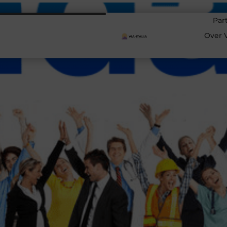
Par
Over V