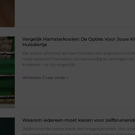
Vergelijk Hamsterkooien: De Opties Voor Jouw Kl
Huisdiertje
We wisten allemaal dat een hamster een populaire huisdi
maar waarom? Hamsters zijn eenvoudig te verzorgen en v
kinderen – ze zijn eigenlijk
Winkelen
// Lees verder »
Waarom iedereen moet kiezen voor zelfbruinen
Zelfbruinende creme biedt veel mogelijkheden. Het is ee
en goedkope manier om je huid in veel kortere tijd te br