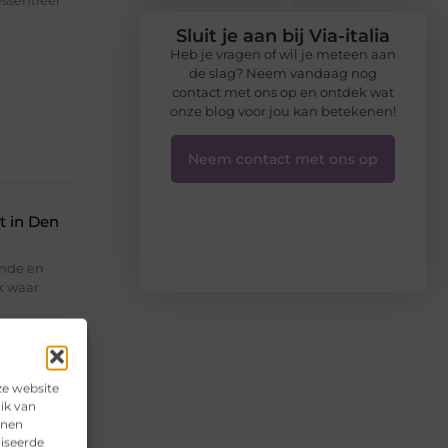
ssentieel
Sluit je aan bij Via-italia
Heb je vragen of wil je meteen aan
de slag? Neem vandaag nog
contact met ons op en ontdek wat
onze blog voor jou kan betekenen!
Neem contact met ons op
t in Den
ende en
k waar
ze website
ik van
nnen
liseerde