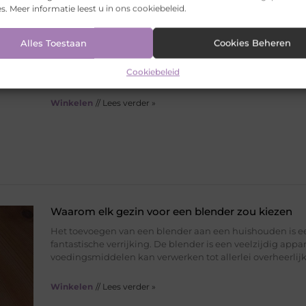
s. Meer informatie leest u in ons cookiebeleid.
Alles wat Je Moet Weten over het Kiezen van een
in Utrecht
Alles Toestaan
Cookies Beheren
Het is een feit dat iedereen een huisarts nodig heeft. Of 
Cookiebeleid
om een jaarlijkse controle, het behandelen van kleine kw
Winkelen
// Lees verder »
Waarom elk gezin voor een blender zou kiezen
Het toevoegen van een blender aan een huishouden is e
fantastische verrijking. De blender is een veelzijdig appa
voedingsmiddelen kan verwerken tot allerlei overheerlij
Winkelen
// Lees verder »