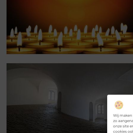
Wij maken 
zo aangena
onze site 
cookies oo