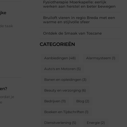
Fysiotherapie Moerkapelle: eerlijk
werken aan herstel en beter bewegen
jke
Bruiloft vieren in regio Breda met een
warme en stijlvolle sfeer
de taak
Ontdek de Smaak van Toscane
CATEGORIEËN
Aanbiedingen
(48)
Alarmsysteem
(1)
Auto's en Motoren
(5)
Banen en opleidingen
(3)
ten?
Beauty en verzorging
(6)
ordat je
Bedrijven
(11)
Blog
(2)
je
Boeken en Tijdschriften
(1)
Dienstverlening
(5)
Energie
(2)