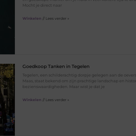
Mocht je direct naar
Winkelen
// Lees verder »
Goedkoop Tanken in Tegelen
Tegelen, een schilderachtig dorpje gelegen aan de oever
Maas, staat bekend om zijn prachtige landschap en histo
bezienswaardigheden. Maar wist je dat je
Winkelen
// Lees verder »