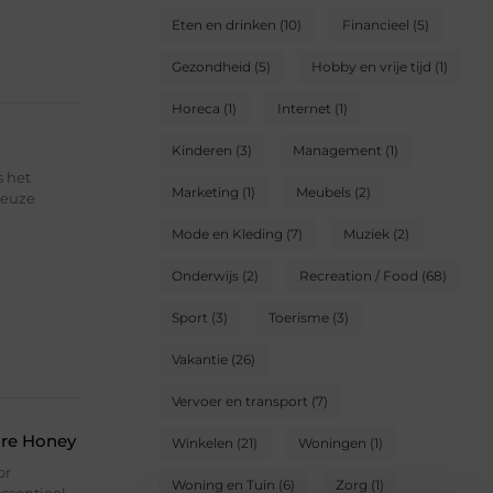
Eten en drinken
(10)
Financieel
(5)
Gezondheid
(5)
Hobby en vrije tijd
(1)
Horeca
(1)
Internet
(1)
Kinderen
(3)
Management
(1)
s het
Marketing
(1)
Meubels
(2)
keuze
Mode en Kleding
(7)
Muziek
(2)
Onderwijs
(2)
Recreation / Food
(68)
Sport
(3)
Toerisme
(3)
Vakantie
(26)
Vervoer en transport
(7)
ure Honey
Winkelen
(21)
Woningen
(1)
or
Woning en Tuin
(6)
Zorg
(1)