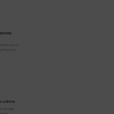
einste
erkeuze is,
eilig voor
de crème
n veilige
uinen.