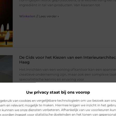
honingbijen wordt geproduceerd, is al eeuwenlang een e
ingrediënt in tal van producten. Van kaarsen tot
Winkelen
// Lees verder »
De Gids voor het Kiezen van een Interieurarchitec
Haag
Het inrichten van een woning of kantoor kan een spann
creatieve onderneming zijn, maar ook een complexe taa
specialistische kennis en ervaring voor
Winkelen
// Lees verder »
Uw privacy staat bij ons voorop
gebruik van cookies en vergelijkbare technologieën om uw bezoek aan on
am en relevant mogelijk te maken. Hiermee krijgen we inzicht in het gebru
en kunnen we onze diensten verbeteren. Afhankelijk van uw voorkeuren ku
k worden ingezet voor statistische doeleinden en het tonen van gepersona