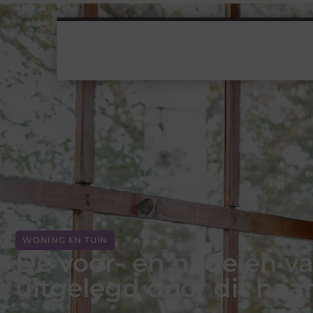
WONING EN TUIN
De voor- en nadelen v
uitgelegd door dit ha