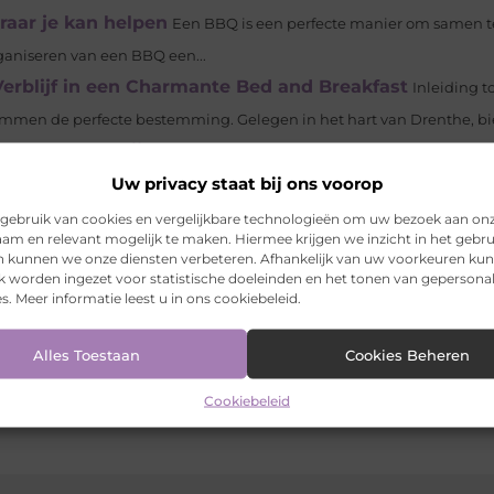
raar je kan helpen
Een BBQ is een perfecte manier om samen t
ganiseren van een BBQ een...
rblijf in een Charmante Bed and Breakfast
Inleiding 
Emmen de perfecte bestemming. Gelegen in het hart van Drenthe, bie
rfecte zomerwijnen!
De zomer is het seizoen van zonovergoten
Uw privacy staat bij ons voorop
t genieten van een verfrissend glas wijn terwijl je...
dig erg veel mensen die boodschappen bestellen online. Dit is natuur
gebruik van cookies en vergelijkbare technologieën om uw bezoek aan on
am en relevant mogelijk te maken. Hiermee krijgen we inzicht in het gebru
m...
en kunnen we onze diensten verbeteren. Afhankelijk van uw voorkeuren ku
lende manieren bezig houdt
k worden ingezet voor statistische doeleinden en het tonen van gepersona
Een speelhuisje is een geweldig
s. Meer informatie leest u in ons cookiebeleid.
 bezig te houden. Zo’n speelhuisje is ideaal voor buitenactiviteite
Alles Toestaan
Cookies Beheren
trum
Cookiebeleid