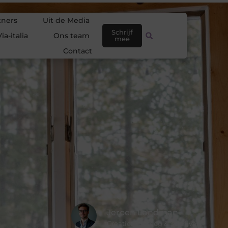
tners
Uit de Media
Schrijf
ia-italia
Ons team
mee
Contact
Jeroen Landman
Creatief Strateeg & Schrijver