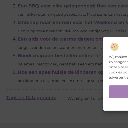
Een BBQ voor elke gelegenheid: Hoe een cate
van lekker eten en goed gezelschap. Maar soms kan het or
Ontsnap naar Emmen voor het Weekend en Ve
Ben je op zoek naar een idyllisch weekendje weg? Dan is 
Een gids voor de warme dagen: ontdek de pe
lange avonden en ontspannen momenten. Niets gaat boven he
Boodschappen bestellen online
Er zijn tegenwoor
Wij maken 
zo aangena
helemaal niet zo gek, want het is een erg handige manier o
onze site 
Hoe een speelhuisje de kinderen op verschil
cookies oo
advertentie
om kinderen te vermaken en om ze op verschillende manieren
Tags en Categorieën:
Woning en Tuin
,
Haardencen