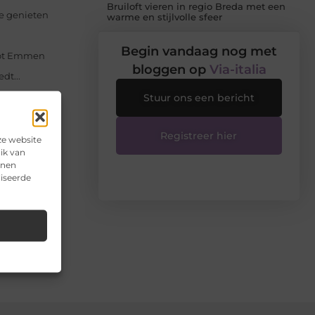
Bruiloft vieren in regio Breda met een
e genieten
warme en stijlvolle sfeer
Begin vandaag nog met
tot Emmen
bloggen op
Via-italia
dt...
 dagen,
Stuur ons een bericht
Registreer hier
lijk
ze website
ik van
nnen
liseerde
e manier
n...