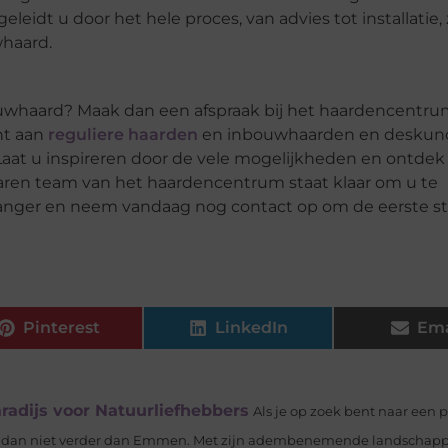
eidt u door het hele proces, van advies tot installatie,
haard.
uwhaard? Maak dan een afspraak bij het haardencentru
nt aan
reguliere haarden
en inbouwhaarden en deskun
Laat u inspireren door de vele mogelijkheden en ontdek
ren team van het haardencentrum staat klaar om u te
 langer en neem vandaag nog contact op om de eerste st
Pinterest
LinkedIn
Ema
adijs voor Natuurliefhebbers
Als je op zoek bent naar een p
dan niet verder dan Emmen. Met zijn adembenemende landschappen,