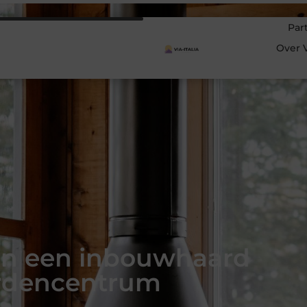
Par
Over V
an een inbouwhaard
ardencentrum