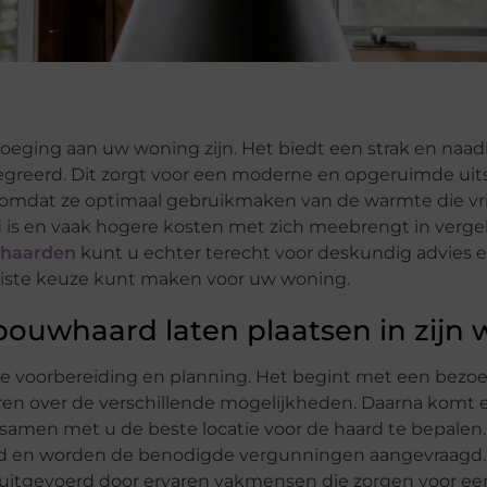
voeging aan uw woning zijn. Het biedt een strak en naad
ntegreerd. Dit zorgt voor een moderne en opgeruimde uits
 omdat ze optimaal gebruikmaken van de warmte die vr
nd is en vaak hogere kosten met zich meebrengt in vergel
 haarden
kunt u echter terecht voor deskundig advies 
uiste keuze kunt maken voor uw woning.
bouwhaard laten plaatsen in zijn 
ge voorbereiding en planning. Het begint met een bezo
ren over de verschillende mogelijkheden. Daarna komt 
n samen met u de beste locatie voor de haard te bepalen.
eld en worden de benodigde vergunningen aangevraagd
t uitgevoerd door ervaren vakmensen die zorgen voor een