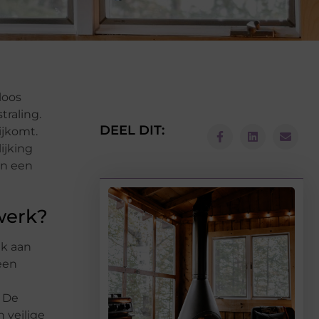
loos
traling.
DEEL DIT:
ijkomt.
ijking
en een
werk?
ek aan
een
. De
 veilige