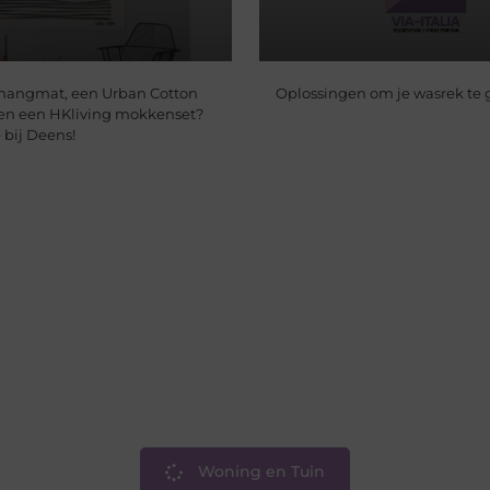
hangmat, een Urban Cotton
Oplossingen om je wasrek te
en een HKliving mokkenset?
e bij Deens!
Woning en Tuin