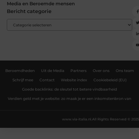
Media en Beroemde mensen
Bericht categorie
Beroemdheden
Uit de Media
Partners
Over ons
Ons team
Schrijf mee
Contact
Website index
Cookiebeleid (EU)
Goede backlinks: de sleutel tot betere vindbaarheid
Verdien geld met je website: zo maak je er een inkomstenbron van
www.via-italia.nl.
All Rights Reserved © 2025