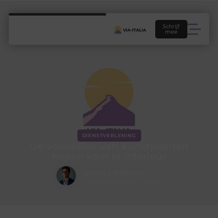
Schrijf
mee
DIENSTVERLENING
De voordelen van kunstplanten
kopen voor je interieur
Jeroen Landman
Creatief Strateeg & Schrijver