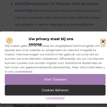
Bedrijfsmakelaar in Twente met de juiste
ervaring
Kies een bedrijfsmakelaar met ervaring Het
vak van makelaar is door de jaren heen veranderd door
wijzigingen in wet-en regelgeving, demografische
factoren en natuurlijk de...
Wegtransport specialist
Uw privacy staat bij ons
Frigo Group is een
voorop
Nederlands bedrijf dat ver over de grenzen heen werkt.
Wij maken gebruik van cookies en vergelijkbare technologieën om uw
bezoek aan onze website zo aangenaam en relevant mogelijk te
De medewerkers doen dan ook veel meer dan
maken. Hiermee krijgen we inzicht in het gebruik van onze site en
kunnen we onze diensten verbeteren. Afhankelijk van uw voorkeuren
diepvriestransport Nederland. Buitenlandse
kunnen cookies ook worden ingezet voor statistische doeleinden en
voorraden...
het tonen van gepersonaliseerde advertenties. Meer informatie leest u
in ons cookiebeleid.
Alles Toestaan
Tags en Categorieën:
Dienstverlening
Cookies Beheren
DEEL DIT:
Cookiebeleid
Begin vandaag nog