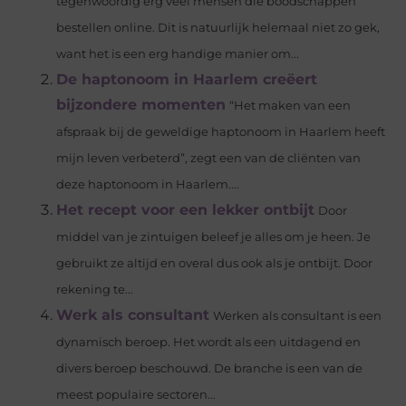
tegenwoordig erg veel mensen die boodschappen
bestellen online. Dit is natuurlijk helemaal niet zo gek,
want het is een erg handige manier om...
De haptonoom in Haarlem creëert
bijzondere momenten
“Het maken van een
afspraak bij de geweldige haptonoom in Haarlem heeft
mijn leven verbeterd”, zegt een van de cliënten van
deze haptonoom in Haarlem....
Het recept voor een lekker ontbijt
Door
middel van je zintuigen beleef je alles om je heen. Je
gebruikt ze altijd en overal dus ook als je ontbijt. Door
rekening te...
Werk als consultant
Werken als consultant is een
dynamisch beroep. Het wordt als een uitdagend en
divers beroep beschouwd. De branche is een van de
meest populaire sectoren...