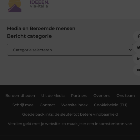
IDEEËN.
Via-italia
Media en Beroemde mensen
Bericht categorie
Beroemdheden
Uit de Media
Partners
Over ons
Ons team
Schrijf mee
Contact
Website index
Cookiebeleid (EU)
Goede backlinks: de sleutel tot betere vindbaarheid
Verdien geld met je website: zo maak je er een inkomstenbron van