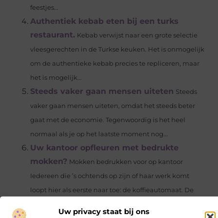
feestjes...
Authentiek kebab eten bij een turks
restaurant.
Kebab verwijst naar een grote selectie
vleesgerechten in de Turkse keuken. Het is onmogelijk
om de authentieke kebab precies te repliceren, maar
het is mogelijk...
Steeds vaker gaan mensen uiteten
Steeds
vaker gaan mensen uiteten, omdat het steeds beter
gaat met de economie. Tegenwoordig is het heel
normaal als je op het laatste moment nog...
Uw kantoor opfleuren met bedrukte
mokken?
Mokken bedrukken voor op kantoor
Iedereen die ’s ochtends op zijn of haar werk komt
loopt hier als eerste naar toe: de koffieautomaat. De
dag...
Uw privacy staat bij ons