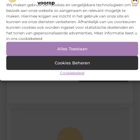
voorop
Wij maken gebruik van cookies en vergelijkbare technologieën om uw
Tags en Categorieën:
bezoek aan onze website zo aangenaam en relevant mogelijk te
Recreation / Food
,
wijnrek
maken. Hiermee krijgen we inzicht in het gebruik van onze site en
kunnen we onze diensten verbeteren. Afhankelijk van uw voorkeuren
DEEL DIT:
kunnen cookies ook worden ingezet voor statistische doeleinden en
het tonen van gepersonaliseerde advertenties. Meer informatie leest u
in ons cookiebeleid.
Begin vandaag nog
Alles Toestaan
met bloggen op
Via-
italia
Stuur ons een bericht
Cookies Beheren
Cookiebeleid
Registreer hier