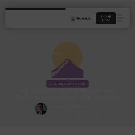
Schrijf
mee
RECREATION / FOOD
Het bewaren van je flessen wijn
doe je in een wijnrek van eurocave
Jeroen Landman
Creatief Strateeg & Schrijver