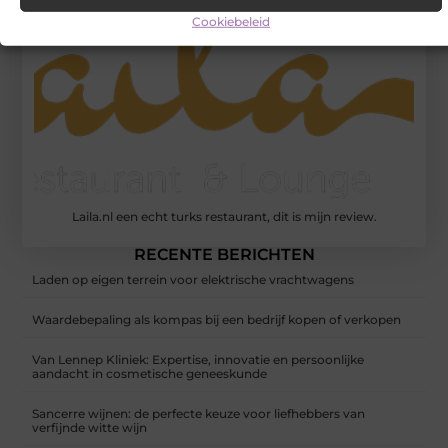
Cookiebeleid
Laila.nl een echt turks restaurant, dit is mijn review.
RECENTE BERICHTEN
Laden op eigen terrein voor elektrische vrachtwagens
Waardebepaling als kompas bij een bedrijf kopen of verkopen
Van Lennep Kliniek: Expertise, innovatie en persoonlijke
aandacht in cosmetische geneeskunde
Sancerre wijnen: de perfecte keuze voor liefhebbers van
verfijnde witte wijn