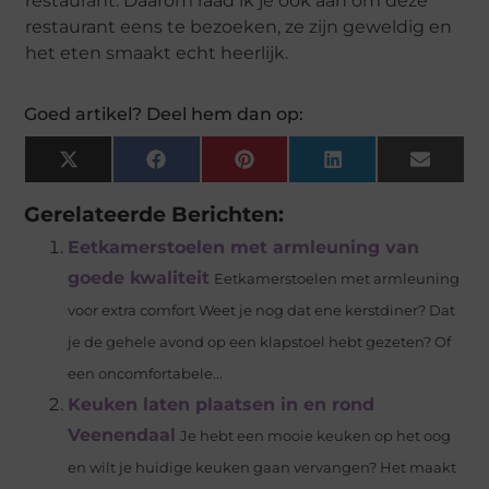
restaurant. Daarom raad ik je ook aan om deze
restaurant eens te bezoeken, ze zijn geweldig en
het eten smaakt echt heerlijk.
Goed artikel? Deel hem dan op:
X
Facebook
Pinterest
LinkedIn
Email
(Twitter)
Gerelateerde Berichten:
Eetkamerstoelen met armleuning van
goede kwaliteit
Eetkamerstoelen met armleuning
voor extra comfort Weet je nog dat ene kerstdiner? Dat
je de gehele avond op een klapstoel hebt gezeten? Of
een oncomfortabele...
Keuken laten plaatsen in en rond
Veenendaal
Je hebt een mooie keuken op het oog
en wilt je huidige keuken gaan vervangen? Het maakt