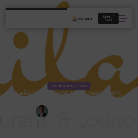
Schrijf
mee
RECREATION / FOOD
Laila.nl een echt turks restaurant,
dit is mijn review.
Jeroen Landman
Creatief Strateeg & Schrijver