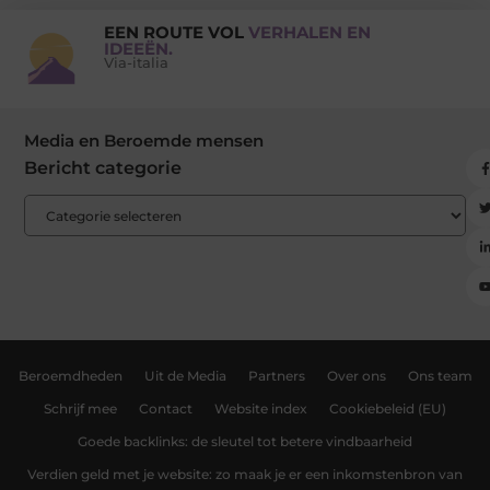
EEN ROUTE VOL
VERHALEN EN
IDEEËN.
Via-italia
Media en Beroemde mensen
Bericht categorie
Beroemdheden
Uit de Media
Partners
Over ons
Ons team
Schrijf mee
Contact
Website index
Cookiebeleid (EU)
Goede backlinks: de sleutel tot betere vindbaarheid
Verdien geld met je website: zo maak je er een inkomstenbron van